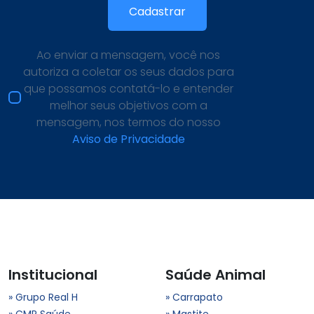
Ao enviar a mensagem, você nos
autoriza a coletar os seus dados para
que possamos contatá-lo e entender
melhor seus objetivos com a
mensagem, nos termos do nosso
Aviso de Privacidade
Institucional
Saúde Animal
» Grupo Real H
» Carrapato
» CMR Saúde
» Mastite