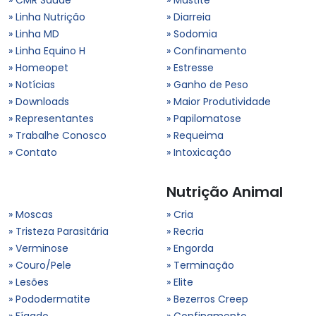
» Linha Nutrição
» Diarreia
» Linha MD
» Sodomia
» Linha Equino H
» Confinamento
» Homeopet
» Estresse
» Notícias
» Ganho de Peso
» Downloads
» Maior Produtividade
» Representantes
» Papilomatose
» Trabalhe Conosco
» Requeima
» Contato
» Intoxicação
Nutrição Animal
» Moscas
» Cria
» Tristeza Parasitária
» Recria
» Verminose
» Engorda
» Couro/Pele
» Terminação
» Lesões
» Elite
» Pododermatite
» Bezerros Creep
» Fígado
» Confinamento